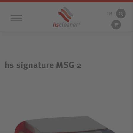
EN
Ich habe mein Passwort vergessen
STARTSEITE
Passwort vergessen?
Neu registrieren
PRODUKTE
hs signature MSG 2
UNTERNEHMEN
SHOP
DOWNLOADS
NEWS
KONTAKT