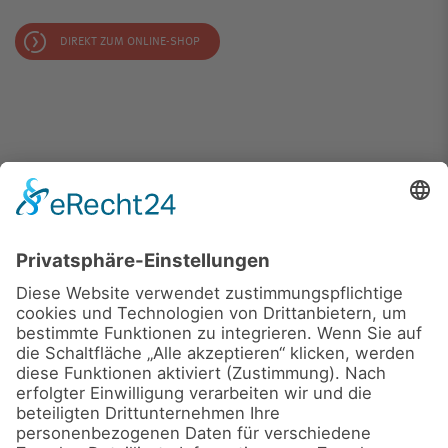
DIREKT ZUM ONLINE-SHOP
PRODUKTE
DOWNLOADS
UNTERNEHMEN
NEWS
SHOP
KONTAKT